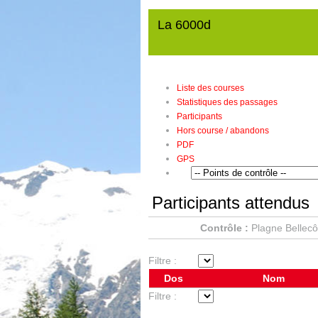
La 6000d
Liste des courses
Statistiques des passages
Participants
Hors course / abandons
PDF
GPS
Participants attendus
Contrôle :
Plagne Bellecô
Filtre :
Dos
Nom
Filtre :