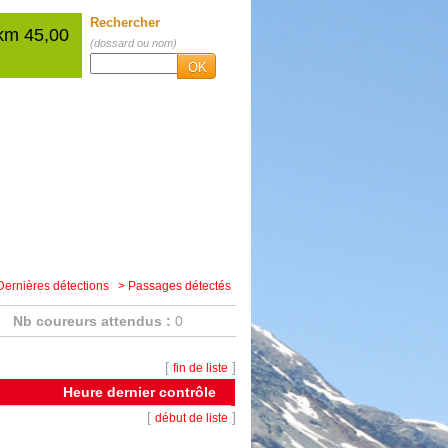
Rechercher
 km 45,00
(dossard ou nom)
OK
Dernières détections
> Passages détectés
Nb coureurs attendus :
0
[
]
fin de liste
Heure dernier contrôle
[
]
début de liste