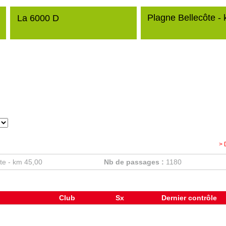
Plagne Bellecôte -
La 6000 D
> 
te - km 45,00
Nb de passages :
1180
Club
Sx
Dernier contrôle