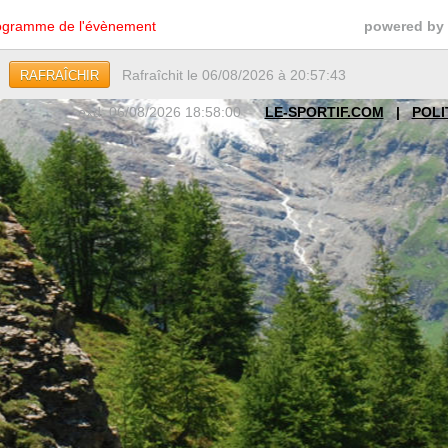
gramme de l'évènement
powered by
Rafraîchit le 06/08/2026 à 20:57:43
RAFRAÎCHIR
exd: 06/08/2026 18:58:00
LE-SPORTIF.COM
|
POLI