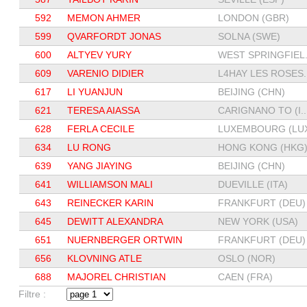
592
MEMON AHMER
LONDON (GBR)
599
QVARFORDT JONAS
SOLNA (SWE)
600
ALTYEV YURY
WEST SPRINGFIEL.
609
VARENIO DIDIER
L4HAY LES ROSES..
617
LI YUANJUN
BEIJING (CHN)
621
TERESA AIASSA
CARIGNANO TO (I..
628
FERLA CECILE
LUXEMBOURG (LUX
634
LU RONG
HONG KONG (HKG
639
YANG JIAYING
BEIJING (CHN)
641
WILLIAMSON MALI
DUEVILLE (ITA)
643
REINECKER KARIN
FRANKFURT (DEU)
645
DEWITT ALEXANDRA
NEW YORK (USA)
651
NUERNBERGER ORTWIN
FRANKFURT (DEU)
656
KLOVNING ATLE
OSLO (NOR)
688
MAJOREL CHRISTIAN
CAEN (FRA)
Filtre :