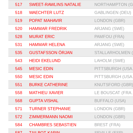
517
SWEET-RAWLINS NATALIE
NORTHAMPTON (GB
518
WAECHTER LUTZ
GABLINGEN (DEU)
519
POPAT MAHAVIR
LONDON (GBR)
520
HAMMAR FREDRIK
ARJANG (SWE)
528
MURAT ERIC
PAMFOU (FRA)
531
HAMMAR HELENA
ARJANG (SWE)
535
GUSTAFSSON ÖRJAN
STALLARHOLMEN (.
543
HEIDI EKELUND
LAHOLM (SWE)
545
MESIC EDIN
PITTSBURGH (USA.
550
MESIC EDIN
PITTSBURGH (USA.
551
BURKE CATHERINE
KNUTSFORD (GBR
558
MATHIEU XAVIER
LE BOUSCAT (FRA..
568
GUPTA VISHAL
BUFFALO (USA)
571
TURNER STEPHANIE
LONDON (GBR)
572
ZIMMERMANN NAOMI
LONDON (GBR)
584
CHAMBRES SEBASTIEN
BREST (FRA)
587
TAILBOT KARIN
SEVILLE (ESP)