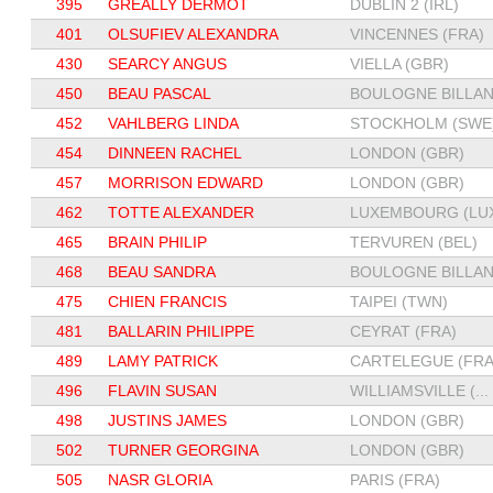
395
GREALLY DERMOT
DUBLIN 2 (IRL)
401
OLSUFIEV ALEXANDRA
VINCENNES (FRA)
430
SEARCY ANGUS
VIELLA (GBR)
450
BEAU PASCAL
BOULOGNE BILLAN.
452
VAHLBERG LINDA
STOCKHOLM (SWE
454
DINNEEN RACHEL
LONDON (GBR)
457
MORRISON EDWARD
LONDON (GBR)
462
TOTTE ALEXANDER
LUXEMBOURG (LUX
465
BRAIN PHILIP
TERVUREN (BEL)
468
BEAU SANDRA
BOULOGNE BILLAN.
475
CHIEN FRANCIS
TAIPEI (TWN)
481
BALLARIN PHILIPPE
CEYRAT (FRA)
489
LAMY PATRICK
CARTELEGUE (FRA.
496
FLAVIN SUSAN
WILLIAMSVILLE (...
498
JUSTINS JAMES
LONDON (GBR)
502
TURNER GEORGINA
LONDON (GBR)
505
NASR GLORIA
PARIS (FRA)