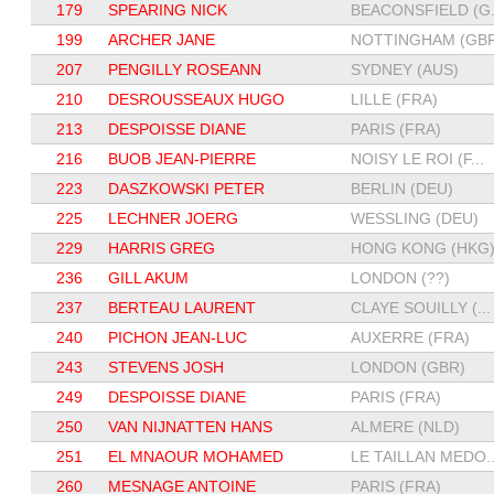
179
SPEARING NICK
BEACONSFIELD (G.
199
ARCHER JANE
NOTTINGHAM (GBR.
207
PENGILLY ROSEANN
SYDNEY (AUS)
210
DESROUSSEAUX HUGO
LILLE (FRA)
213
DESPOISSE DIANE
PARIS (FRA)
216
BUOB JEAN-PIERRE
NOISY LE ROI (F...
223
DASZKOWSKI PETER
BERLIN (DEU)
225
LECHNER JOERG
WESSLING (DEU)
229
HARRIS GREG
HONG KONG (HKG
236
GILL AKUM
LONDON (??)
237
BERTEAU LAURENT
CLAYE SOUILLY (...
240
PICHON JEAN-LUC
AUXERRE (FRA)
243
STEVENS JOSH
LONDON (GBR)
249
DESPOISSE DIANE
PARIS (FRA)
250
VAN NIJNATTEN HANS
ALMERE (NLD)
251
EL MNAOUR MOHAMED
LE TAILLAN MEDO..
260
MESNAGE ANTOINE
PARIS (FRA)