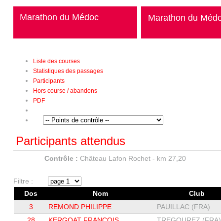
Marathon du Médoc
Marathon du Méd
Liste des courses
Statistiques des passages
Participants
Hors course / abandons
PDF
Participants attendus
Contrôle :
Château Lafon Rochet - km 27,20
Filtre :
Dos
Nom
Club
3
REMOND PHILIPPE
PAUILLAC (FRA)
28
KERGOAT FRANÇOIS
TREGOUREZ (FRA)