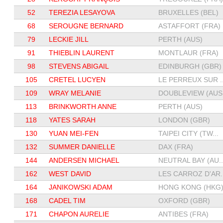
52
TEREZIA LESAYOVA
BRUXELLES (BEL)
68
SEROUGNE BERNARD
ASTAFFORT (FRA)
79
LECKIE JILL
PERTH (AUS)
91
THIEBLIN LAURENT
MONTLAUR (FRA)
98
STEVENS ABIGAIL
EDINBURGH (GBR)
105
CRETEL LUCYEN
LE PERREUX SUR ..
109
WRAY MELANIE
DOUBLEVIEW (AUS.
113
BRINKWORTH ANNE
PERTH (AUS)
118
YATES SARAH
LONDON (GBR)
130
YUAN MEI-FEN
TAIPEI CITY (TW...
132
SUMMER DANIELLE
DAX (FRA)
144
ANDERSEN MICHAEL
NEUTRAL BAY (AU..
162
WEST DAVID
LES CARROZ D'AR..
164
JANIKOWSKI ADAM
HONG KONG (HKG
168
CADEL TIM
OXFORD (GBR)
171
CHAPON AURELIE
ANTIBES (FRA)