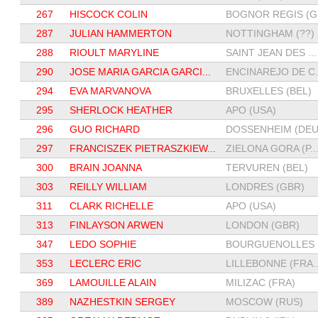
267
HISCOCK COLIN
BOGNOR REGIS (G.
287
JULIAN HAMMERTON
NOTTINGHAM (??)
288
RIOULT MARYLINE
SAINT JEAN DES ...
290
JOSE MARIA GARCIA GARCI...
ENCINAREJO DE C..
294
EVA MARVANOVA
BRUXELLES (BEL)
295
SHERLOCK HEATHER
APO (USA)
296
GUO RICHARD
DOSSENHEIM (DEU.
297
FRANCISZEK PIETRASZKIEW...
ZIELONA GORA (P..
300
BRAIN JOANNA
TERVUREN (BEL)
303
REILLY WILLIAM
LONDRES (GBR)
311
CLARK RICHELLE
APO (USA)
313
FINLAYSON ARWEN
LONDON (GBR)
347
LEDO SOPHIE
BOURGUENOLLES (.
353
LECLERC ERIC
LILLEBONNE (FRA..
369
LAMOUILLE ALAIN
MILIZAC (FRA)
389
NAZHESTKIN SERGEY
MOSCOW (RUS)