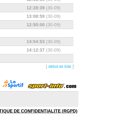
12:28:39
(30-09)
13:08:59
(30-09)
12:50:00
(30-09)
14:54:53
(30-09)
14:12:37
(30-09)
[
]
début de liste
TIQUE DE CONFIDENTIALITE (RGPD)