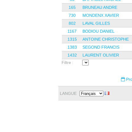
165
BRUNEAU ANDRE
730
MONDENX XAVIER
802
LAVAL GILLES
1167
BODIOU DANIEL
1315
ANTOINE CHRISTOPHE
1383
SEGOND FRANCIS
1432
LAURENT OLIVIER
Filtre :
Pro
LANGUE