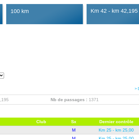
Km 42 - km 42,195
100 km
> 
,195
Nb de passages :
1371
Club
Sx
Dernier contrôle
M
Km 25 - km 25,00
M
Km 25 - km 25,00