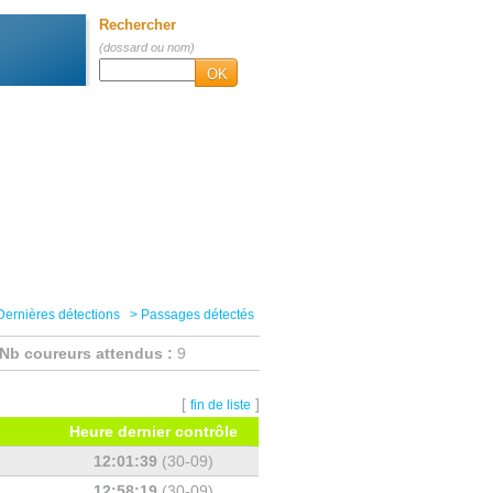
Rechercher
(dossard ou nom)
OK
Dernières détections
> Passages détectés
Nb coureurs attendus :
9
[
]
fin de liste
Heure dernier contrôle
12:01:39
(30-09)
12:58:19
(30-09)