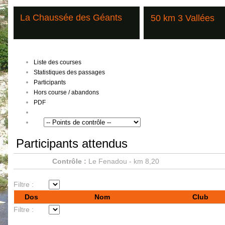
La Chaussée des Géants
50 km 3 Vallées
Liste des courses
Statistiques des passages
Participants
Hors course / abandons
PDF
Participants attendus
Contrôle :
Le Fenadou - km 8,20
Filtre :
Dos
Nom
Club
Filtre :