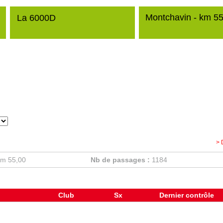
Montchavin - km 55
La 6000D
> 
km 55,00
Nb de passages :
1184
Club
Sx
Dernier contrôle