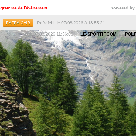
gramme de l'évènement
powered by
Rafraîchit le 07/08/2026 à 13:55:21
RAFRAÎCHIR
exd: 07/08/2026 11:56:00
LE-SPORTIF.COM
|
POLI