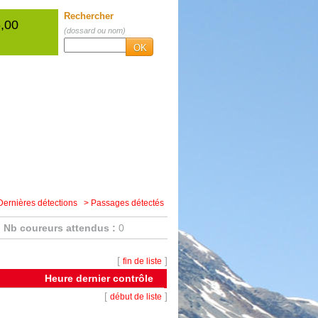
Rechercher
,00
(dossard ou nom)
OK
Dernières détections
> Passages détectés
Nb coureurs attendus :
0
[
]
fin de liste
Heure dernier contrôle
[
]
début de liste