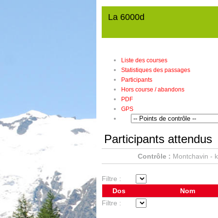
La 6000d
Liste des courses
Statistiques des passages
Participants
Hors course / abandons
PDF
GPS
Participants attendus
Contrôle :
Montchavin - 
Filtre :
Dos
Nom
Filtre :