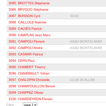
3085
BROTTES Stéphanie
3086
BRYGOO Stéphanie
3087
BUISSON Cyril
SCAC
3088
CAILLOLE Noémie
3089
CALVES Patrick
3090
CAMPLAN Jean Marc
3091
CAMPOLI Florent
ASAD MONTELIMAR
3092
CAMPOLI André
ASAD MONTELIMAR
3093
CASIMIR Patrice
3094
CERS Paul
3095
CHABERT Thierry
3096
CHAIMBAULT Yohan
3097
CHALOPIN Christelle
CLUB 26 ALLAN
3098
CHAMPOUILLON Benoit
3099
CHAPPAZ Olivier
3100
CHARDEYRON Florian
Filtre :