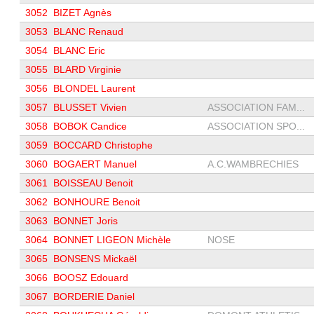
3052
BIZET Agnès
3053
BLANC Renaud
3054
BLANC Eric
3055
BLARD Virginie
3056
BLONDEL Laurent
3057
BLUSSET Vivien
ASSOCIATION FAM...
3058
BOBOK Candice
ASSOCIATION SPO...
3059
BOCCARD Christophe
3060
BOGAERT Manuel
A.C.WAMBRECHIES
3061
BOISSEAU Benoit
3062
BONHOURE Benoit
3063
BONNET Joris
3064
BONNET LIGEON Michèle
NOSE
3065
BONSENS Mickaël
3066
BOOSZ Edouard
3067
BORDERIE Daniel