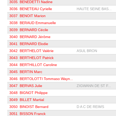
3035
BENEDETTI Nadine
3036
BENETEAU Cyrielle
HAUTE SEINE BAS...
3037
BENOIT Marion
3038
BERAUD Emmanuelle
3039
BERNARD Cécile
3040
BERNARD Jérôme
3041
BERNARD Elodie
3042
BERTHELOT Valérie
ASUL BRON
3043
BERTHELOT Patrick
3044
BERTHILLOT Caroline
3045
BERTIN Marc
3046
BERTOLOTTI Tommaso Wayn...
3047
BERVAS Julie
ZIGWANN DE ST F...
3048
BIGNOT Philippe
3049
BILLET Martial
3050
BINOIST Bernard
D A C DE REIMS
3051
BISSON Franck