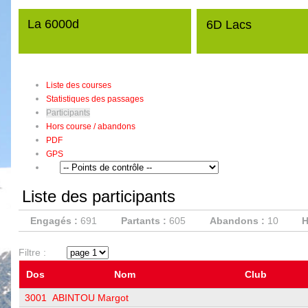
La 6000d
6D Lacs
Liste des courses
Statistiques des passages
Participants
Hors course / abandons
PDF
GPS
Liste des participants
Engagés :
691
Partants :
605
Abandons :
10
H
Filtre :
Dos
Nom
Club
3001
ABINTOU Margot