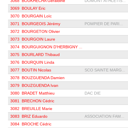
3068
BOUKHECHA Géraldine
DOMONT ATHLETIS...
3069
BOULAY Eric
3070
BOURGAIN Loïc
3071
BOURGEOIS Jérémy
POMPIER DE PARI...
3072
BOURGETON Olivier
3073
BOURGOIN Laure
3074
BOURGUIGNON D'HERBIGNY ...
3075
BOURLARD Thibaud
3076
BOURQUIN Linda
3077
BOUTIN Nicolas
SCO SAINTE MARG...
3078
BOUZGUENDA Damien
3079
BOUZGUENDA Ivan
3080
BRADET Matthieu
DAC DIE
3081
BRECHON Cédric
3082
BREUILLE Marie
3083
BRIZ Eduardo
ASSOCIATION FAM...
3084
BROCHE Cédric