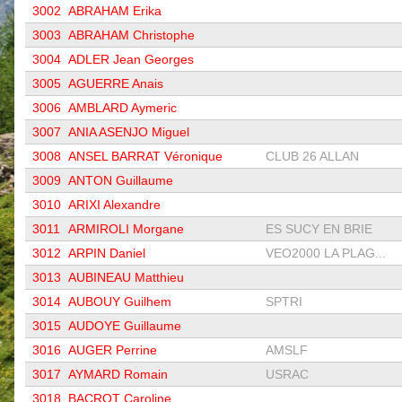
3002
ABRAHAM Erika
3003
ABRAHAM Christophe
3004
ADLER Jean Georges
3005
AGUERRE Anais
3006
AMBLARD Aymeric
3007
ANIA ASENJO Miguel
3008
ANSEL BARRAT Véronique
CLUB 26 ALLAN
3009
ANTON Guillaume
3010
ARIXI Alexandre
3011
ARMIROLI Morgane
ES SUCY EN BRIE
3012
ARPIN Daniel
VEO2000 LA PLAG...
3013
AUBINEAU Matthieu
3014
AUBOUY Guilhem
SPTRI
3015
AUDOYE Guillaume
3016
AUGER Perrine
AMSLF
3017
AYMARD Romain
USRAC
3018
BACROT Caroline