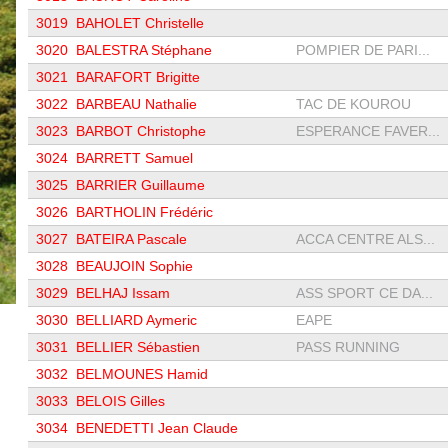
3019
BAHOLET Christelle
3020
BALESTRA Stéphane
POMPIER DE PARI...
3021
BARAFORT Brigitte
3022
BARBEAU Nathalie
TAC DE KOUROU
3023
BARBOT Christophe
ESPERANCE FAVER...
3024
BARRETT Samuel
3025
BARRIER Guillaume
3026
BARTHOLIN Frédéric
3027
BATEIRA Pascale
ACCA CENTRE ALS...
3028
BEAUJOIN Sophie
3029
BELHAJ Issam
ASS SPORT CE DA...
3030
BELLIARD Aymeric
EAPE
3031
BELLIER Sébastien
PASS RUNNING
3032
BELMOUNES Hamid
3033
BELOIS Gilles
3034
BENEDETTI Jean Claude