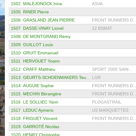
1502
MALEJONOCK Irina
ASVA
1505
RINER Pierre
1506
GRASLAND JEAN PIERRE
FRONT RUNNERS D..
1507
DASSE-VINAY Lionel
12 BSMAT
1508
DE MONTGRAND Rémy
1509
GUILLOT Louis
1510
GRUIT Emmanuel
1511
HERVOUET Yoann
1512
CRAFF Matthieu
SPORT 2000 SAIN...
1513
GEURTS-SCHOENMAKERS Teu...
LGR
1514
AUGUIE Sophie
FRONT RUNNERS D..
1515
MECHIN Bérangère
FRONT RUNNERS D..
1516
LE SOLLIEC Yann
PLOGASTRAIL
1517
LEDUC Aymeric
US MARQUETTES
1518
FRIGUET Vincent
FRONT RUNNERS D..
1519
GARROTÉ Nicolas
1520
HENRY Christophe