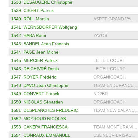
1538
DESAUGERE Christophe
1539
CIBERT Patrick
1540
RÖLL Martijn
ASPTT GRAND VAL...
1541
WERNSDORFER Wolfgang
1542
HABA Rémi
YAYOS
1543
BANDEL Jean Francois
1544
PAGE Jean Michel
1545
MERCIER Patrick
LE TEIL COURT
1546
DE CHIVRÉ Denis
LE TEIL COURT
1547
ROYER Frédéric
ORGANICOACH
1548
DAVO Jean Christophe
TEAM ENDURANCE ..
1549
CONVERT Franck
ND2BR
1550
NICOLAS Sébastien
ORGANICOACH
1551
DESPLANCHES FREDERIC
TEAM NEW BALANC..
1552
MOYROUD NICOLAS
1553
CANEPA FRANCESCA
TEAM MONTURA VI...
1554
CONRAUX EMMANUEL
CSL NEUF-BRISAC...