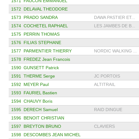
1571
FAUCON EMMANUEL
1572
DELAVAL THEODORE
1573
PRADO SANDRA
DAWA PASTIER ET...
1574
COCHETEL RAPHAEL
LES JAMBES DE B...
1575
PERRIN THOMAS
1576
FILIAS STEPHANE
1577
PARMENTIER THIERRY
NORDIC WALKING ...
1578
FREDEZ Jean Francois
1590
GUNSETT Patrick
1591
THERME Serge
JC PORTOIS
1592
MEYER Paul
ALTITRAIL
1593
FAURIEL Bastien
1594
CHAUVY Boris
1595
DERECH Samuel
RAID DINGUE
1596
BENOIT CHRISTIAN
1597
BREYTON BRUNO
CLAVIERS
1598
DESCOMBES JEAN MICHEL