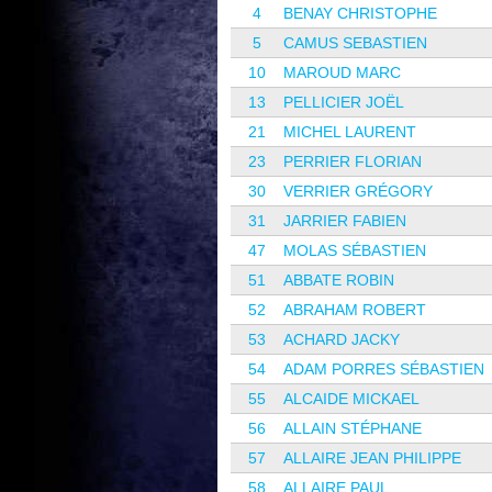
4
BENAY CHRISTOPHE
5
CAMUS SEBASTIEN
10
MAROUD MARC
13
PELLICIER JOËL
21
MICHEL LAURENT
23
PERRIER FLORIAN
30
VERRIER GRÉGORY
31
JARRIER FABIEN
47
MOLAS SÉBASTIEN
51
ABBATE ROBIN
52
ABRAHAM ROBERT
53
ACHARD JACKY
54
ADAM PORRES SÉBASTIEN
55
ALCAIDE MICKAEL
56
ALLAIN STÉPHANE
57
ALLAIRE JEAN PHILIPPE
58
ALLAIRE PAUL