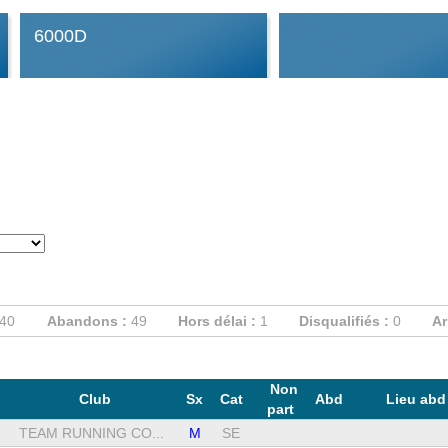
6000D
40
Abandons :
49
Hors délai :
1
Disqualifiés :
0
Ar
Non
Club
Sx
Cat
Abd
Lieu ab
part
TEAM RUNNING CO...
M
SE