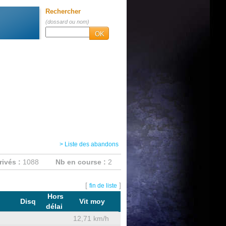
Rechercher
(dossard ou nom)
OK
> Liste des abandons
rivés :
1088
Nb en course :
2
[
]
fin de liste
Hors
d
Disq
Vit moy
délai
12,71 km/h