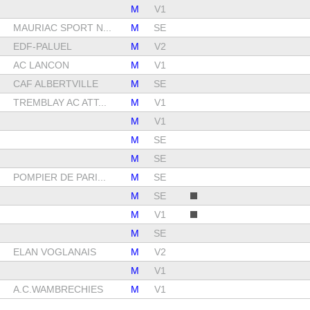
M
V1
MAURIAC SPORT N...
M
SE
EDF-PALUEL
M
V2
AC LANCON
M
V1
CAF ALBERTVILLE
M
SE
TREMBLAY AC ATT...
M
V1
M
V1
M
SE
M
SE
POMPIER DE PARI...
M
SE
M
SE
M
V1
M
SE
ELAN VOGLANAIS
M
V2
M
V1
A.C.WAMBRECHIES
M
V1