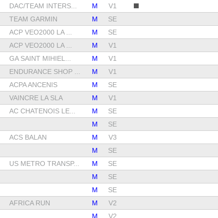
DAC/TEAM INTERS...
M
V1
TEAM GARMIN
M
SE
ACP VEO2000 LA ...
M
SE
ACP VEO2000 LA ...
M
V1
GA SAINT MIHIEL...
M
V1
ENDURANCE SHOP ...
M
V1
ACPA ANCENIS
M
SE
VAINCRE LA SLA
M
V1
AC CHATENOIS LE...
M
SE
M
SE
ACS BALAN
M
V3
M
SE
US METRO TRANSP...
M
SE
M
SE
M
SE
AFRICA RUN
M
V2
M
V2