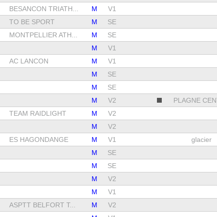
BESANCON TRIATH...
M
V1
TO BE SPORT
M
SE
MONTPELLIER ATH...
M
SE
M
V1
AC LANCON
M
V1
M
SE
M
SE
M
V2
PLAGNE CEN
TEAM RAIDLIGHT
M
V2
M
V2
ES HAGONDANGE
M
V1
glacier
M
SE
M
SE
M
V2
M
V1
ASPTT BELFORT T...
M
V2