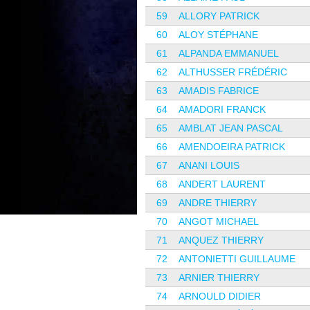
59
ALLORY PATRICK
60
ALOY STÉPHANE
61
ALPANDA EMMANUEL
62
ALTHUSSER FRÉDÉRIC
63
AMADIS FABRICE
64
AMADORI FRANCK
65
AMBLAT JEAN PASCAL
66
AMENDOEIRA PATRICK
67
ANANI LOUIS
68
ANDERT LAURENT
69
ANDRE THIERRY
70
ANGOT MICHAEL
71
ANQUEZ THIERRY
72
ANTONIETTI GUILLAUME
73
ARNIER THIERRY
74
ARNOULD DIDIER