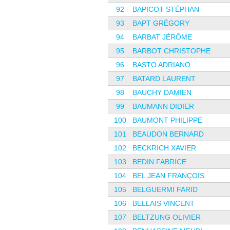
92
BAPICOT STÉPHAN
93
BAPT GRÉGORY
94
BARBAT JÉRÔME
95
BARBOT CHRISTOPHE
96
BASTO ADRIANO
97
BATARD LAURENT
98
BAUCHY DAMIEN
99
BAUMANN DIDIER
100
BAUMONT PHILIPPE
101
BEAUDON BERNARD
102
BECKRICH XAVIER
103
BEDIN FABRICE
104
BEL JEAN FRANÇOIS
105
BELGUERMI FARID
106
BELLAIS VINCENT
107
BELTZUNG OLIVIER