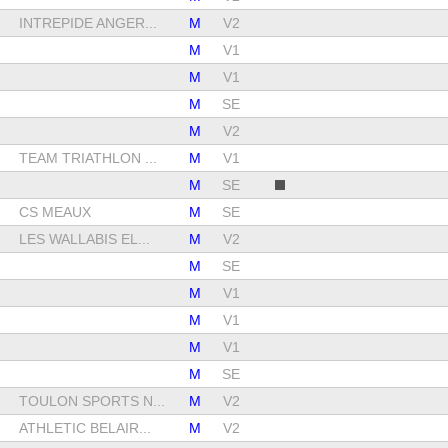
INTREPIDE ANGER...
M
V2
M
V1
M
V1
M
SE
M
V2
TEAM TRIATHLON ...
M
V1
M
SE
CS MEAUX
M
SE
LES WALLABIS EL...
M
V2
M
SE
M
V1
M
V1
M
V1
M
SE
TOULON SPORTS N...
M
V2
ATHLETIC BELAIR...
M
V2