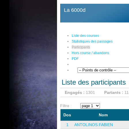
La 6000d
Liste des courses
Statistiques des passages
Participants
Hors course / abandons
PDF
Liste des participants
Engagés :
1301
Partants :
11
Filtre :
Dos
Nom
1
ANTOLINOS FABIEN