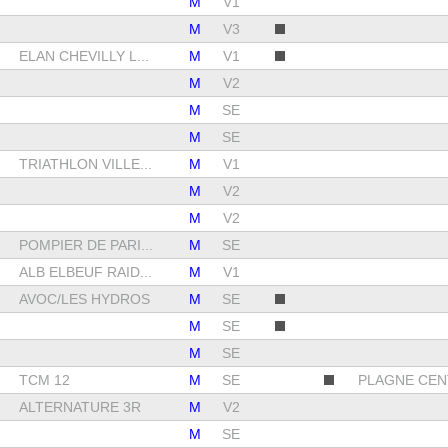
M
V1
M
V3
ELAN CHEVILLY L...
M
V1
M
V2
M
SE
M
SE
TRIATHLON VILLE...
M
V1
M
V2
M
V2
POMPIER DE PARI...
M
SE
ALB ELBEUF RAID...
M
V1
AVOC/LES HYDROS
M
SE
M
SE
M
SE
TCM 12
M
SE
PLAGNE CEN
ALTERNATURE 3R
M
V2
M
SE