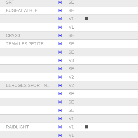
SRT
M
SE
BUGEAT ATHLE
M
SE
M
V1
M
V1
CPA 20
M
SE
TEAM LES PETITE...
M
SE
M
SE
M
V3
M
SE
M
V2
BERUGES SPORT N...
M
V2
M
SE
M
SE
M
SE
M
V1
RAIDLIGHT
M
V1
M
V1