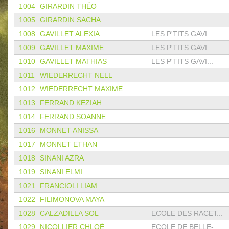
1004
GIRARDIN THÉO
1005
GIRARDIN SACHA
1008
GAVILLET ALEXIA
LES P'TITS GAVI...
1009
GAVILLET MAXIME
LES P'TITS GAVI...
1010
GAVILLET MATHIAS
LES P'TITS GAVI...
1011
WIEDERRECHT NELL
1012
WIEDERRECHT MAXIME
1013
FERRAND KEZIAH
1014
FERRAND SOANNE
1016
MONNET ANISSA
1017
MONNET ETHAN
1018
SINANI AZRA
1019
SINANI ELMI
1021
FRANCIOLI LIAM
1022
FILIMONOVA MAYA
1028
CALZADILLA SOL
ECOLE DES RACET...
1029
NICOLLIER CHLOÉ
ECOLE DE BELLE-...