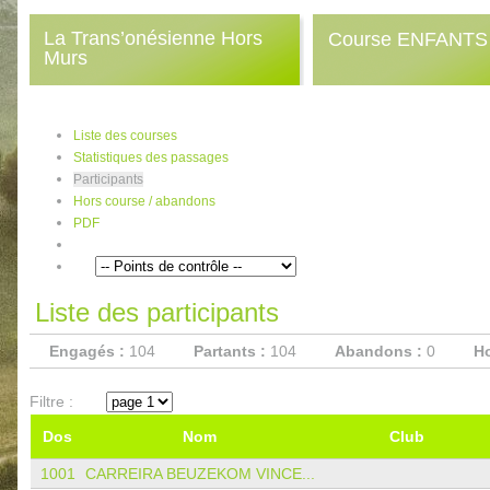
La Trans’onésienne Hors
Course ENFANTS 
Murs
Liste des courses
Statistiques des passages
Participants
Hors course / abandons
PDF
Liste des participants
Engagés :
104
Partants :
104
Abandons :
0
Ho
Filtre :
Dos
Nom
Club
1001
CARREIRA BEUZEKOM VINCE...