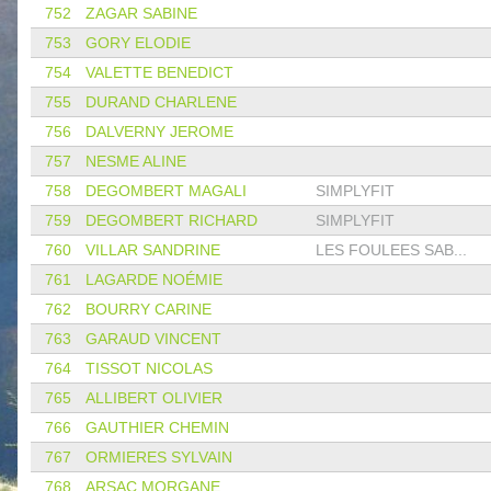
752
ZAGAR SABINE
753
GORY ELODIE
754
VALETTE BENEDICT
755
DURAND CHARLENE
756
DALVERNY JEROME
757
NESME ALINE
758
DEGOMBERT MAGALI
SIMPLYFIT
759
DEGOMBERT RICHARD
SIMPLYFIT
760
VILLAR SANDRINE
LES FOULEES SAB...
761
LAGARDE NOÉMIE
762
BOURRY CARINE
763
GARAUD VINCENT
764
TISSOT NICOLAS
765
ALLIBERT OLIVIER
766
GAUTHIER CHEMIN
767
ORMIERES SYLVAIN
768
ARSAC MORGANE