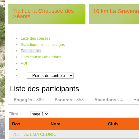
Trail de la Chaussée des
10 km La Graven
Géants
Liste des courses
Statistiques des passages
Participants
Hors course / abandons
PDF
Liste des participants
Engagés :
369
Partants :
353
Abandons :
4
Ho
Filtre :
Dos
Nom
Club
751
AZEMA CEDRIC