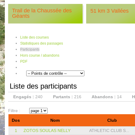
Trail de la Chaussée des
51 km 3 Vallées
Géants
Liste des courses
Statistiques des passages
Participants
Hors course / abandons
PDF
Liste des participants
Engagés :
240
Partants :
216
Abandons :
14
H
Filtre :
Dos
Nom
Club
1
ZOTOS SOULAS NELLY
ATHLETIC CLUB S...