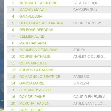
2
NOMBRET CATHERINE
S/L ATHLETIQUE ...
3
MAGNIN MAGALI
CHICKEN RUN
4
GAIA ALESSIA
5
DEGEORGES ALEXANDRA
COURIR A POISY
6
DELBOVE DÉBORAH
7
CELLIER ALINE
8
MAUFRAIS ANNE
9
ROUMEAS GERALDINE
ERREA
10
ROUPIE NATHALIE
ATHLETIC CLUB S...
11
ROBIN MIREILLE
12
ARLAUD GÉRALDINE
13
ROMAGNOLO BEATRICE
PARIS UC
14
GARCIA MARIE
SIMPLYFIT
15
LEMOINE ISABELLE
16
ROY DELPHINE
COURIR EN EMBLA...
20
MERCHAT FABIEN
ATHLE SANTE LOI...
21
PAPET PIERRE