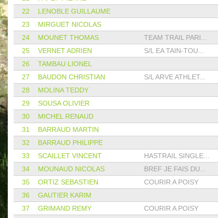
22
LENOBLE GUILLAUME
23
MIRGUET NICOLAS
24
MOUNET THOMAS
TEAM TRAIL PARI...
25
VERNET ADRIEN
S/L EA TAIN-TOU...
26
TAMBAU LIONEL
27
BAUDON CHRISTIAN
S/L ARVE ATHLET...
28
MOLINA TEDDY
29
SOUSA OLIVIER
30
MICHEL RENAUD
31
BARRAUD MARTIN
32
BARRAUD PHILIPPE
33
SCAILLET VINCENT
HASTRAIL SINGLE...
34
MOUNAUD NICOLAS
BREF JE FAIS DU...
35
ORTIZ SEBASTIEN
COURIR A POISY
36
GAUTIER KARIM
37
GRIMAND REMY
COURIR A POISY