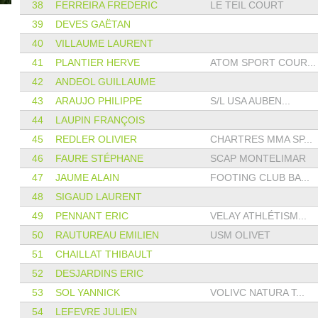
38
FERREIRA FREDERIC
LE TEIL COURT
39
DEVES GAËTAN
40
VILLAUME LAURENT
41
PLANTIER HERVE
ATOM SPORT COUR...
42
ANDEOL GUILLAUME
43
ARAUJO PHILIPPE
S/L USA AUBEN...
44
LAUPIN FRANÇOIS
45
REDLER OLIVIER
CHARTRES MMA SP...
46
FAURE STÉPHANE
SCAP MONTELIMAR
47
JAUME ALAIN
FOOTING CLUB BA...
48
SIGAUD LAURENT
49
PENNANT ERIC
VELAY ATHLÉTISM...
50
RAUTUREAU EMILIEN
USM OLIVET
51
CHAILLAT THIBAULT
52
DESJARDINS ERIC
53
SOL YANNICK
VOLIVC NATURA T...
54
LEFEVRE JULIEN