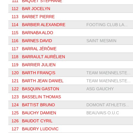
111
BAQUET STÉPHANE
112
BAR JOCELYN
113
BARBET PIERRE
114
BARBIER ALEXANDRE
FOOTING CLUB LA...
115
BARNABA ALDO
116
BARNES DAVID
SAINT MESMIN
117
BARRAL JÉRÔME
118
BARRAULT AURÉLIEN
119
BARRIER JULIEN
120
BARTH FRANÇIS
TEAM MAENNELSTE...
121
BARTH JEAN DANIEL
TEAM MAENNELSTE...
122
BASQUIN GASTON
ASG GAUCHY
123
BASSELIN THOMAS
124
BATTIST BRUNO
DOMONT ATHLETIS...
125
BAUCHY DAMIEN
BEAUVAIS O.U.C
126
BAUDOT CYRIL
127
BAUDRY LUDOVIC