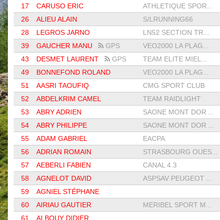
17
CARUSO ERIC
ATHLETIQUE SPOR...
26
ALIEU ALAIN
S/LRUNNING66
28
LEGROS JARNO
LN52 SECTION TR...
39
GAUCHER MANU
GPS
VEO2000 LA PLAG...
43
DESMET LAURENT
GPS
TEAM ELITE MIEL...
49
BONNEFOND ROLAND
VEO2000 LA PLAG...
51
AASRI TAOUFIQ
CMG SPORT CLUB
52
ABDELKRIM CAMEL
TEAM RAIDLIGHT
53
ABRY ADRIEN
SAONE MONT DOR ...
54
ABRY PHILIPPE
SAONE MONT DOR ...
55
ADAM GABRIEL
EACPA
56
ADRIAN ROMAIN
STRASBOURG OUES...
57
AEBERLI FABIEN
CANAL 4.3
58
AGNELOT DAVID
ASPSAV PEUGEOT ...
59
AGNIEL STÉPHANE
60
AIRIAU GAUTIER
MERIBEL SPORT M...
61
ALBOUY DIDIER