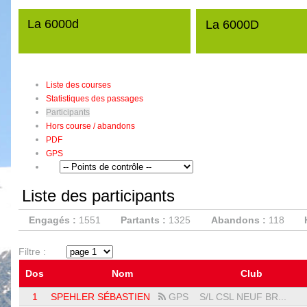
La 6000d
La 6000D
Liste des courses
Statistiques des passages
Participants
Hors course / abandons
PDF
GPS
Liste des participants
Engagés :
1551
Partants :
1325
Abandons :
118
Filtre :
Dos
Nom
Club
1
SPEHLER SÉBASTIEN
GPS
S/L CSL NEUF BR...