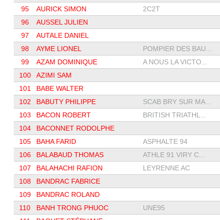
95
AURICK SIMON
2C2T
96
AUSSEL JULIEN
97
AUTALE DANIEL
98
AYME LIONEL
POMPIER DES BAU...
99
AZAM DOMINIQUE
A NOUS LA VICTO...
100
AZIMI SAM
101
BABE WALTER
102
BABUTY PHILIPPE
SCAB BRY SUR MA...
103
BACON ROBERT
BRITISH TRIATHL...
104
BACONNET RODOLPHE
105
BAHA FARID
ASPHALTE 94
106
BALABAUD THOMAS
ATHLE 91 VIRY C...
107
BALAHACHI RAFION
LEYRENNE AC
108
BANDRAC FABRICE
109
BANDRAC ROLAND
110
BANH TRONG PHUOC
UNE95