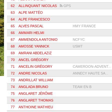
62
ALLINQUANT NICOLAS
GPS
63
ALPE MATTÉO
64
ALPE FRANCESCO
65
ALVES PASCAL
HMY FRANCE
66
AMMARI HELMI
67
AMMENDOLA ANTONIO
NCFYC
68
AMOSSE YANNICK
USMT
69
AMRANI ABDELAZIZ
70
ANCEL GRÉGORY
71
ANCELIN GRÉGORY
CAMEROON-ADVENT...
72
ANDRE NICOLAS
ANNECY HAUTE SA...
73
ANDRILLAT WILLIAM
74
ANGLADA BRUNO
TEAM EN B
75
ANGLARET JÉRÔME
76
ANGLARET THOMAS
77
ANTHOINE MATHIEU