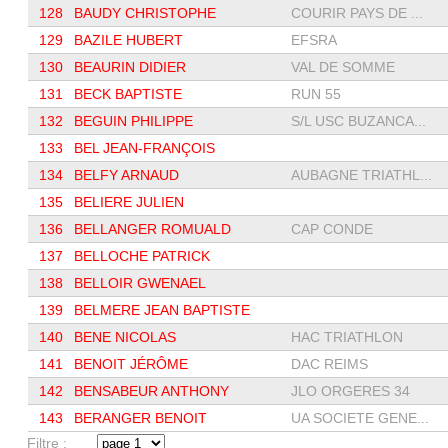
128
BAUDY CHRISTOPHE
COURIR PAYS DE ...
129
BAZILE HUBERT
EFSRA
130
BEAURIN DIDIER
VAL DE SOMME
131
BECK BAPTISTE
RUN 55
132
BEGUIN PHILIPPE
S/L USC BUZANCA...
133
BEL JEAN-FRANÇOIS
134
BELFY ARNAUD
AUBAGNE TRIATHL...
135
BELIERE JULIEN
136
BELLANGER ROMUALD
CAP CONDE
137
BELLOCHE PATRICK
138
BELLOIR GWENAEL
139
BELMERE JEAN BAPTISTE
140
BENE NICOLAS
HAC TRIATHLON
141
BENOIT JÉRÔME
DAC REIMS
142
BENSABEUR ANTHONY
JLO ORGERES 34
143
BERANGER BENOIT
UA SOCIETE GENE...
Filtre :