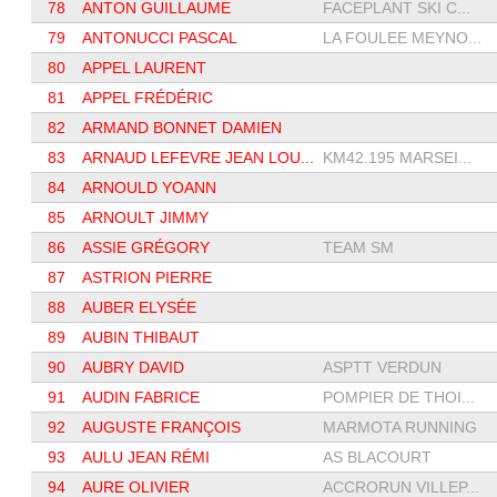
78
ANTON GUILLAUME
FACEPLANT SKI C...
79
ANTONUCCI PASCAL
LA FOULEE MEYNO...
80
APPEL LAURENT
81
APPEL FRÉDÉRIC
82
ARMAND BONNET DAMIEN
83
ARNAUD LEFEVRE JEAN LOU...
KM42.195 MARSEI...
84
ARNOULD YOANN
85
ARNOULT JIMMY
86
ASSIE GRÉGORY
TEAM SM
87
ASTRION PIERRE
88
AUBER ELYSÉE
89
AUBIN THIBAUT
90
AUBRY DAVID
ASPTT VERDUN
91
AUDIN FABRICE
POMPIER DE THOI...
92
AUGUSTE FRANÇOIS
MARMOTA RUNNING
93
AULU JEAN RÉMI
AS BLACOURT
94
AURE OLIVIER
ACCRORUN VILLEP...