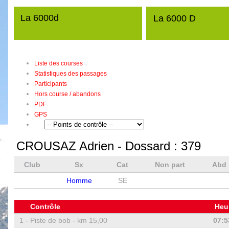
La 6000d
La 6000 D
Liste des courses
Statistiques des passages
Participants
Hors course / abandons
PDF
GPS
CROUSAZ Adrien
- Dossard :
379
Club
Sx
Cat
Non part
Abd
Homme
SE
Contrôle
Heu
1 -
Piste de bob - km 15,00
07:5