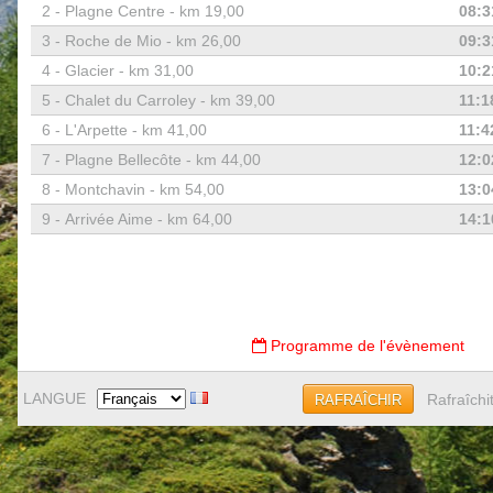
2 -
Plagne Centre - km 19,00
08:3
3 -
Roche de Mio - km 26,00
09:3
4 -
Glacier - km 31,00
10:2
5 -
Chalet du Carroley - km 39,00
11:1
6 -
L'Arpette - km 41,00
11:4
7 -
Plagne Bellecôte - km 44,00
12:0
8 -
Montchavin - km 54,00
13:0
9 -
Arrivée Aime - km 64,00
14:1
Programme de l'évènement
LANGUE
Rafraîchi
RAFRAÎCHIR