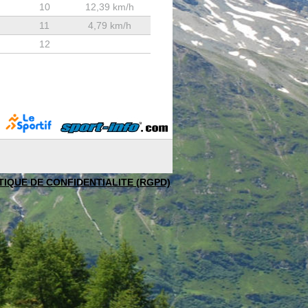
10
12,39 km/h
11
4,79 km/h
12
TIQUE DE CONFIDENTIALITE (RGPD)