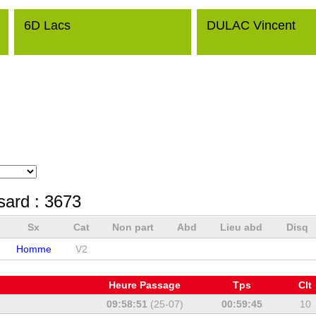
6D Lacs
DULAC Vincent
sard :
3673
Sx
Cat
Non part
Abd
Lieu abd
Disq
Homme
V2
Heure Passage
Tps
Clt
09:58:51
(25-07)
00:59:45
10