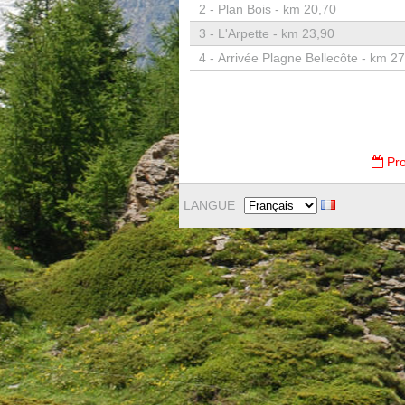
2 -
Plan Bois - km 20,70
3 -
L'Arpette - km 23,90
4 -
Arrivée Plagne Bellecôte - km 2
Pro
LANGUE