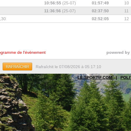
10:56:55
(25-07)
01:57:49
10
11:36:56
(25-07)
02:37:50
11
7,30
02:52:05
12
gramme de l'évènement
powered by
Rafraîchit le 07/08/2026 à 05:17:10
RAFRAÎCHIR
LE-SPORTIF.COM
|
POLI