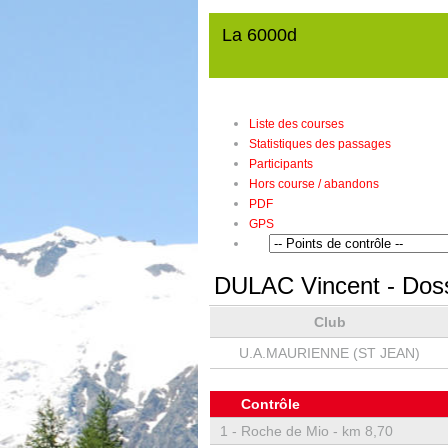
La 6000d
Liste des courses
Statistiques des passages
Participants
Hors course / abandons
PDF
GPS
DULAC Vincent
- Dos
Club
U.A.MAURIENNE (ST JEAN)
Contrôle
1 -
Roche de Mio - km 8,70