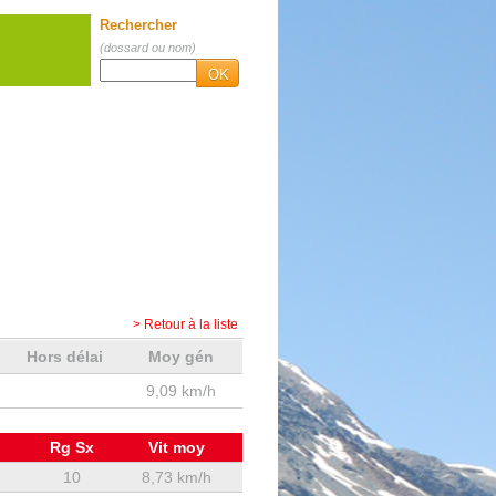
Rechercher
(dossard ou nom)
OK
> Retour à la liste
Hors délai
Moy gén
9,09 km/h
Rg Sx
Vit moy
10
8,73 km/h