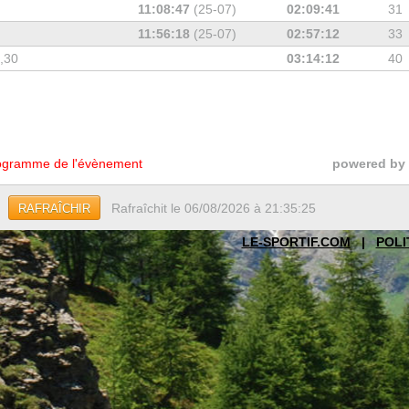
11:08:47
(25-07)
02:09:41
31
11:56:18
(25-07)
02:57:12
33
7,30
03:14:12
40
gramme de l'évènement
powered by
Rafraîchit le 06/08/2026 à 21:35:25
RAFRAÎCHIR
LE-SPORTIF.COM
|
POLI