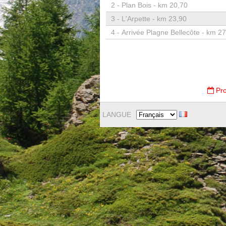
2 -
Plan Bois - km 20,70
3 -
L'Arpette - km 23,90
4 -
Arrivée Plagne Bellecôte - km 2
Pro
LANGUE