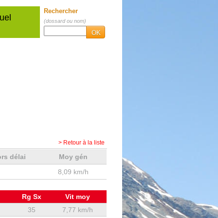
Rechercher
uel
(dossard ou nom)
OK
> Retour à la liste
rs délai
Moy gén
8,09 km/h
Rg Sx
Vit moy
35
7,77 km/h