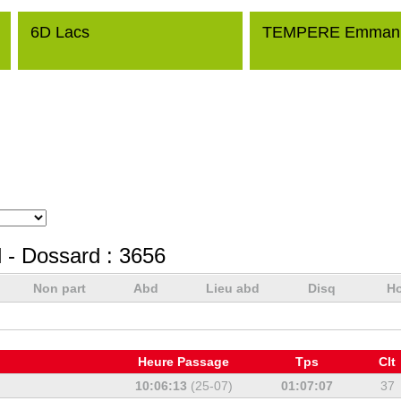
6D Lacs
TEMPERE Emman
l
- Dossard :
3656
Non part
Abd
Lieu abd
Disq
Ho
Heure Passage
Tps
Clt
10:06:13
(25-07)
01:07:07
37