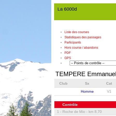
La 6000d
Liste des courses
Statistiques des passages
Participants
Hors course / abandons
PDF
GPS
TEMPERE Emmanue
Club
Sx
Cat
Homme
V1
Contrôle
1 -
Roche de Mio - km 8,70