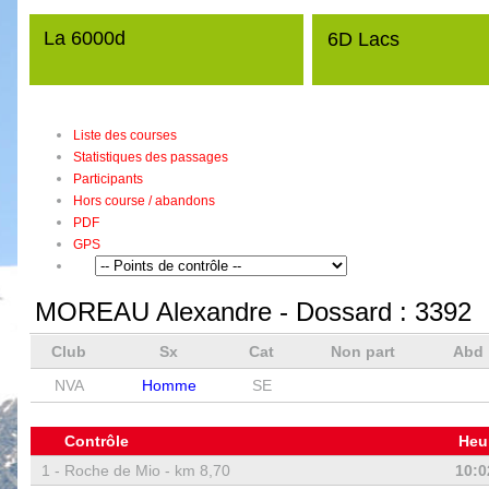
La 6000d
6D Lacs
Liste des courses
Statistiques des passages
Participants
Hors course / abandons
PDF
GPS
MOREAU Alexandre
- Dossard :
3392
Club
Sx
Cat
Non part
Abd
NVA
Homme
SE
Contrôle
Heu
1 -
Roche de Mio - km 8,70
10:0