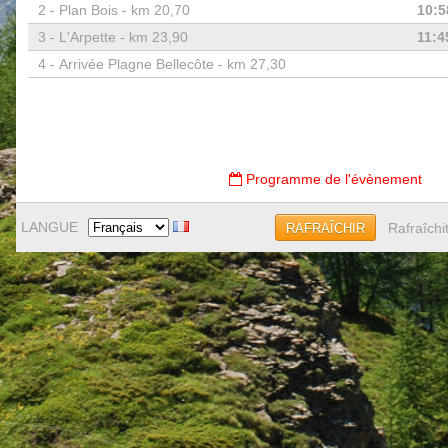
2 -
Plan Bois - km 20,70
10:5
3 -
L'Arpette - km 23,90
11:4
4 -
Arrivée Plagne Bellecôte - km 27,30
Programme de l'évènement
LANGUE
Rafraîchi
RAFRAÎCHIR