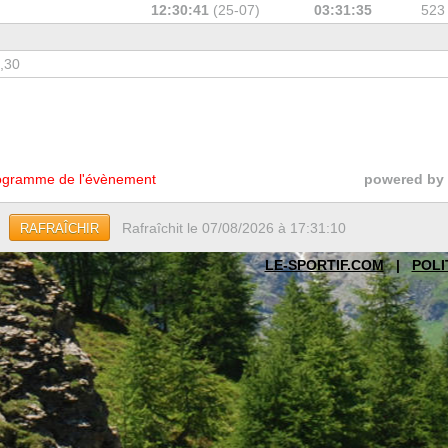
12:30:41
(25-07)
03:31:35
523
7,30
gramme de l'évènement
powered by
Rafraîchit le 07/08/2026 à 17:31:10
RAFRAÎCHIR
LE-SPORTIF.COM
|
POLI