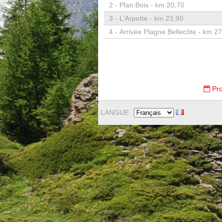
2 -
Plan Bois - km 20,70
3 -
L'Arpette - km 23,90
4 -
Arrivée Plagne Bellecôte - km 2
Pro
LANGUE