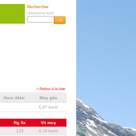
Rechercher
(dossard ou nom)
OK
> Retour à la liste
Hors délai
Moy gén
5,87 km/h
Rg Sx
Vit moy
129
5,16 km/h