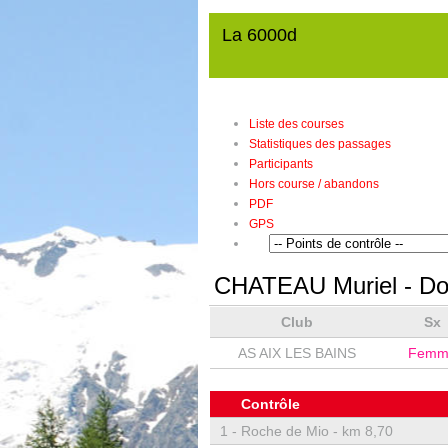
La 6000d
Liste des courses
Statistiques des passages
Participants
Hors course / abandons
PDF
GPS
CHATEAU Muriel
- Do
Club
Sx
AS AIX LES BAINS
Femm
Contrôle
1 -
Roche de Mio - km 8,70