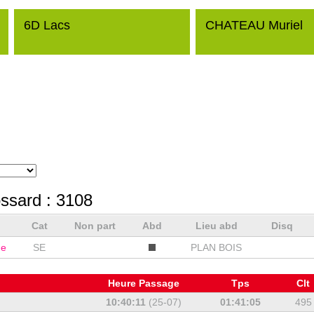
6D Lacs
CHATEAU Muriel
ssard :
3108
Cat
Non part
Abd
Lieu abd
Disq
e
SE
PLAN BOIS
Heure Passage
Tps
Clt
10:40:11
(25-07)
01:41:05
495