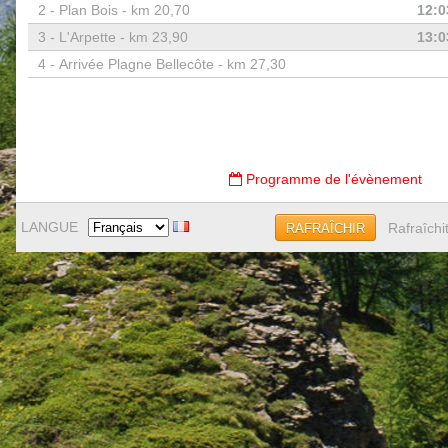
2 -
Plan Bois - km 20,70
12:0
3 -
L'Arpette - km 23,90
13:0
4 -
Arrivée Plagne Bellecôte - km 27,30
Programme de l'évènement
LANGUE
Rafraîchi
RAFRAÎCHIR