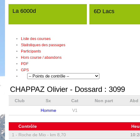
La 6000d
6D Lacs
Liste des courses
Statistiques des passages
Participants
Hors course / abandons
PDF
GPS
CHAPPAZ Olivier
- Dossard :
3099
Club
Sx
Cat
Non part
Abd
Homme
V1
Contrôle
Heu
1 -
Roche de Mio - km 8,70
10:2