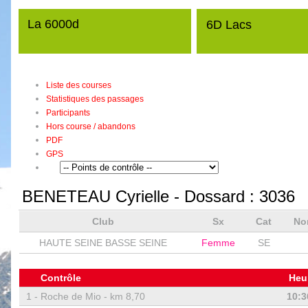
La 6000d
6D Lacs
Liste des courses
Statistiques des passages
Participants
Hors course / abandons
PDF
GPS
BENETEAU Cyrielle
- Dossard :
3036
Club
Sx
Cat
No
HAUTE SEINE BASSE SEINE
Femme
SE
Contrôle
Heu
1 -
Roche de Mio - km 8,70
10:3