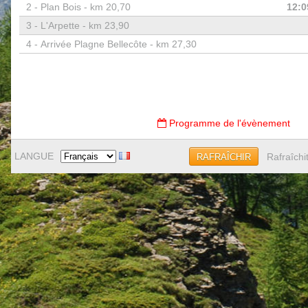
2 -
Plan Bois - km 20,70
12:0
3 -
L'Arpette - km 23,90
4 -
Arrivée Plagne Bellecôte - km 27,30
Programme de l'évènement
LANGUE
Rafraîchi
RAFRAÎCHIR