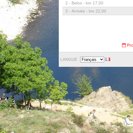
2 -
Belos - km 17,00
3 -
Arrivée - km 22,00
Pro
LANGUE