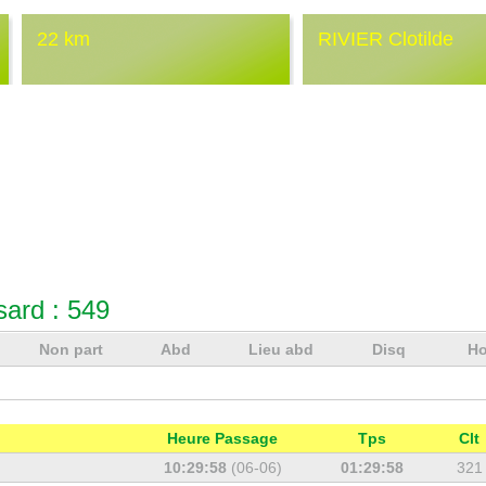
22 km
RIVIER Clotilde
sard :
549
Non part
Abd
Lieu abd
Disq
Ho
Heure Passage
Tps
Clt
10:29:58
(06-06)
01:29:58
321