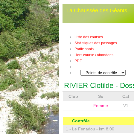
La Chaussée des Géants
Liste des courses
Statistiques des passages
Participants
Hors course / abandons
PDF
RIVIER Clotilde
- Dos
Club
Sx
Cat
Femme
V1
Contrôle
1 -
Le Fenadou - km 8,00