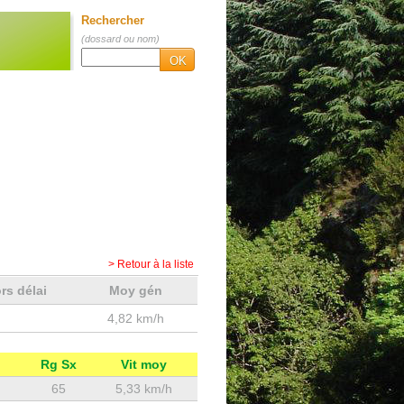
Rechercher
(dossard ou nom)
OK
> Retour à la liste
rs délai
Moy gén
4,82 km/h
Rg Sx
Vit moy
65
5,33 km/h