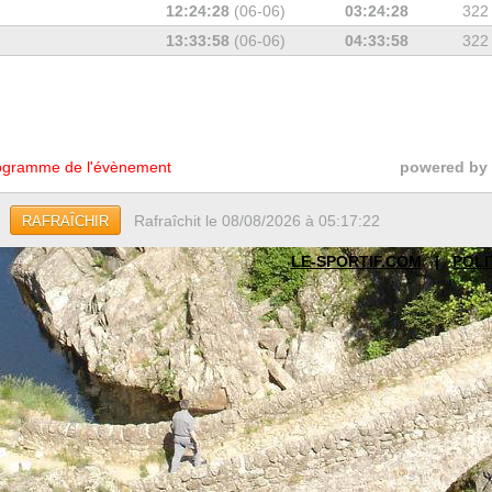
12:24:28
(06-06)
03:24:28
322
13:33:58
(06-06)
04:33:58
322
gramme de l'évènement
powered by
Rafraîchit le 08/08/2026 à 05:17:22
RAFRAÎCHIR
LE-SPORTIF.COM
|
POLI