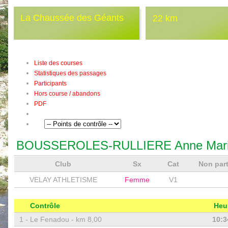
La Chaussée des Géants
22 km
Liste des courses
Statistiques des passages
Participants
Hors course / abandons
PDF
BOUSSEROLES-RULLIERE Anne Mar
Club
Sx
Cat
Non par
VELAY ATHLETISME
Femme
V1
Contrôle
Heu
1 -
Le Fenadou - km 8,00
10:3