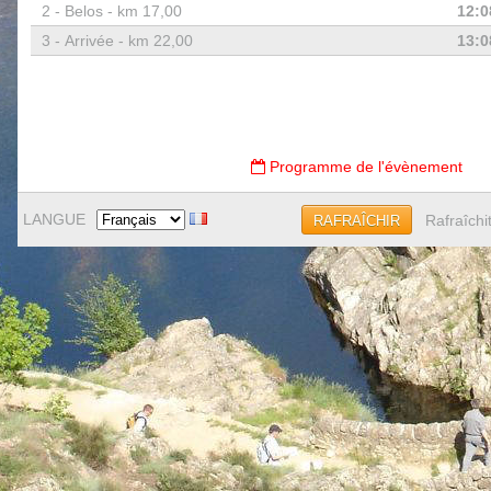
2 -
Belos - km 17,00
12:0
3 -
Arrivée - km 22,00
13:0
Programme de l'évènement
LANGUE
Rafraîchi
RAFRAÎCHIR