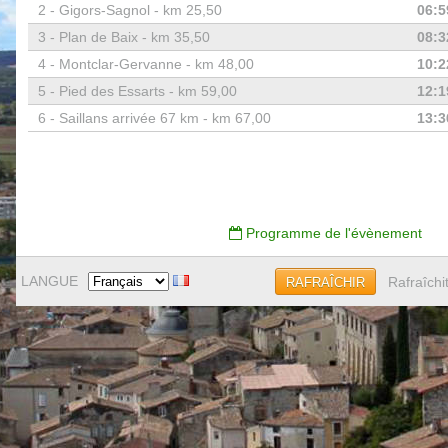
2 -
Gigors-Sagnol - km 25,50
06:5
3 -
Plan de Baix - km 35,50
08:3
4 -
Montclar-Gervanne - km 48,00
10:2
5 -
Pied des Essarts - km 59,00
12:1
6 -
Saillans arrivée 67 km - km 67,00
13:3
Programme de l'évènement
LANGUE
Rafraîchi
RAFRAÎCHIR