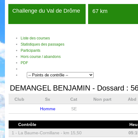
Challenge du Val de Drôme
67 km
Liste des courses
Statistiques des passages
Participants
Hors course / abandons
PDF
DEMANGEL BENJAMIN
- Dossard :
5
Club
Sx
Cat
Non part
Abd
Homme
SE
Contrôle
Heu
1 -
La Baume-Cornillane - km 15,50
05:1