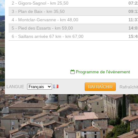
2 -
Gigors-Sagnol - km 25,50
07:2
3 -
Plan de Baix - km 35,50
09:1
4 -
Montclar-Gervanne - km 48,00
11:3
5 -
Pied des Essarts - km 59,00
14:0
6 -
Saillans arrivée 67 km - km 67,00
15:4
Programme de l'évènement
LANGUE
Rafraîchi
RAFRAÎCHIR