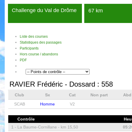
Challenge du Val de Drôme
67 km
Liste des courses
Statistiques des passages
Participants
Hors course / abandons
PDF
RAVIER Frédéric
- Dossard :
558
Club
Sx
Cat
Non part
Ab
SCAB
Homme
V2
Contrôle
Heu
1 -
La Baume-Cornillane - km 15,50
05:2