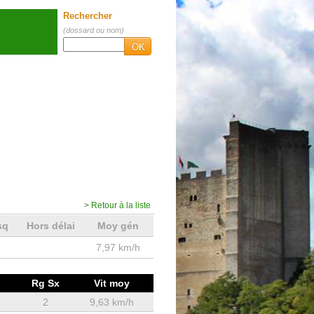
Rechercher
(dossard ou nom)
OK
> Retour à la liste
sq
Hors délai
Moy gén
7,97 km/h
Rg Sx
Vit moy
2
9,63 km/h