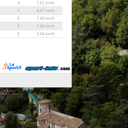
3
7,51 km/h
5
8,07 km/h
5
7,80 km/h
5
7,00 km/h
6
3,04 km/h
TIQUE DE CONFIDENTIALITE (RGPD)