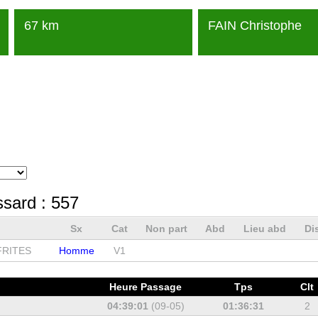
67 km
FAIN Christophe
ssard :
557
Sx
Cat
Non part
Abd
Lieu abd
Di
FRITES
Homme
V1
Heure Passage
Tps
Clt
04:39:01
(09-05)
01:36:31
2