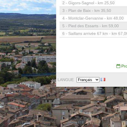
2 -
Gigors-Sagnol - km 25,50
3 -
Plan de Baix - km 35,50
4 -
Montclar-Gervanne - km 48,00
5 -
Pied des Essarts - km 59,00
6 -
Saillans arrivée 67 km - km 67,0
Pro
LANGUE