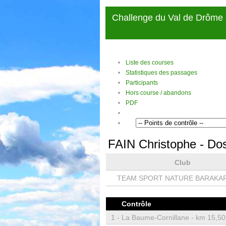
Challenge du Val de Drôme
Liste des courses
Statistiques des passages
Participants
Hors course / abandons
PDF
FAIN Christophe
- Do
Club
TEAM SPORT NATURE BARAKA
Contrôle
1 -
La Baume-Cornillane - km 15,50