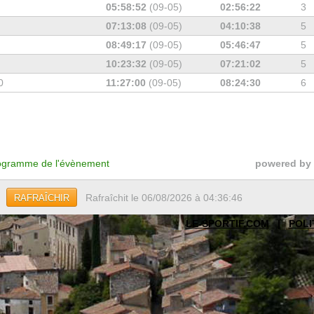
05:58:52
(09-05)
02:56:22
3
07:13:08
(09-05)
04:10:38
5
08:49:17
(09-05)
05:46:47
5
10:23:32
(09-05)
07:21:02
5
0
11:27:00
(09-05)
08:24:30
6
gramme de l'évènement
powered by
Rafraîchit le 06/08/2026 à 04:36:46
RAFRAÎCHIR
LE-SPORTIF.COM
|
POLI