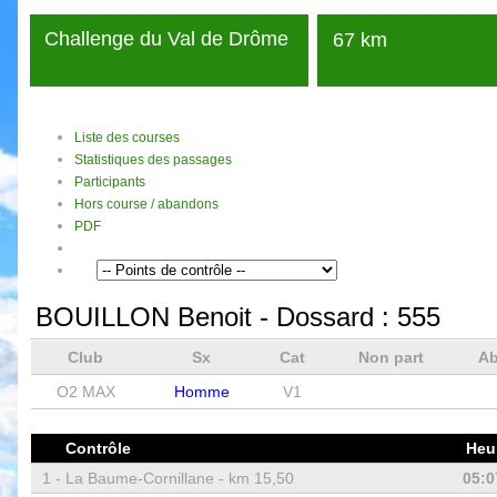
Challenge du Val de Drôme
67 km
Liste des courses
Statistiques des passages
Participants
Hors course / abandons
PDF
BOUILLON Benoit
- Dossard :
555
Club
Sx
Cat
Non part
A
O2 MAX
Homme
V1
Contrôle
Heu
1 -
La Baume-Cornillane - km 15,50
05:0