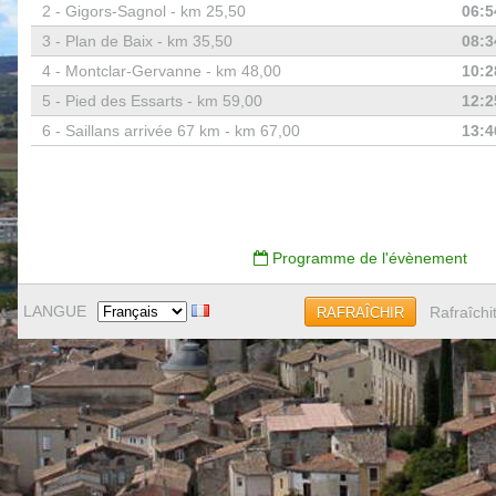
2 -
Gigors-Sagnol - km 25,50
06:5
3 -
Plan de Baix - km 35,50
08:3
4 -
Montclar-Gervanne - km 48,00
10:2
5 -
Pied des Essarts - km 59,00
12:2
6 -
Saillans arrivée 67 km - km 67,00
13:4
Programme de l'évènement
LANGUE
Rafraîchi
RAFRAÎCHIR