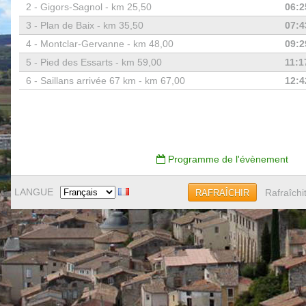
2 -
Gigors-Sagnol - km 25,50
06:2
3 -
Plan de Baix - km 35,50
07:4
4 -
Montclar-Gervanne - km 48,00
09:2
5 -
Pied des Essarts - km 59,00
11:1
6 -
Saillans arrivée 67 km - km 67,00
12:4
Programme de l'évènement
LANGUE
Rafraîchi
RAFRAÎCHIR