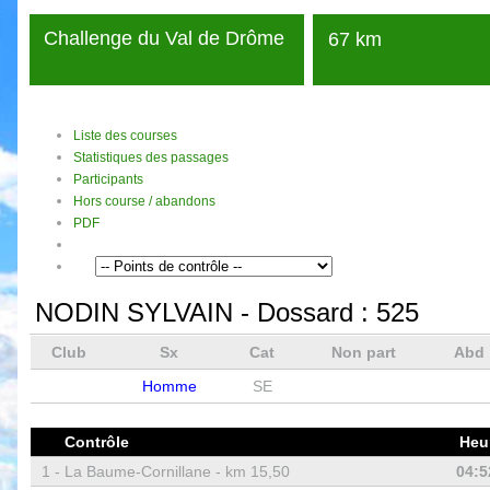
Challenge du Val de Drôme
67 km
Liste des courses
Statistiques des passages
Participants
Hors course / abandons
PDF
NODIN SYLVAIN
- Dossard :
525
Club
Sx
Cat
Non part
Abd
Homme
SE
Contrôle
Heu
1 -
La Baume-Cornillane - km 15,50
04:5