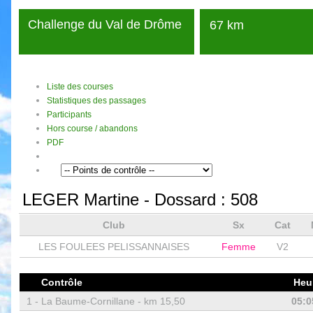
Challenge du Val de Drôme
67 km
Liste des courses
Statistiques des passages
Participants
Hors course / abandons
PDF
LEGER Martine
- Dossard :
508
Club
Sx
Cat
LES FOULEES PELISSANNAISES
Femme
V2
Contrôle
Heu
1 -
La Baume-Cornillane - km 15,50
05:0