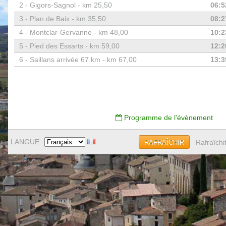
2 -
Gigors-Sagnol - km 25,50
06:5
3 -
Plan de Baix - km 35,50
08:2
4 -
Montclar-Gervanne - km 48,00
10:2
5 -
Pied des Essarts - km 59,00
12:2
6 -
Saillans arrivée 67 km - km 67,00
13:3
Programme de l'évènement
LANGUE
Rafraîchi
RAFRAÎCHIR