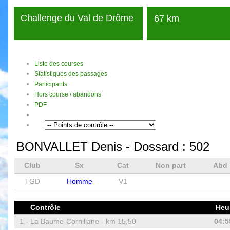
Challenge du Val de Drôme
67 km
Liste des courses
Statistiques des passages
Participants
Hors course / abandons
PDF
BONVALLET Denis
- Dossard :
502
Club
Sx
Cat
Non part
Abd
TGD
Homme
V1
Contrôle
Heu
1 -
La Baume-Cornillane - km 15,50
04:5