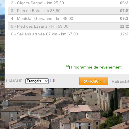
2 -
Gigors-Sagnol - km 25,50
06:3
3 -
Plan de Baix - km 35,50
07:5
4 -
Montclar-Gervanne - km 48,00
09:3
5 -
Pied des Essarts - km 59,00
11:2
6 -
Saillans arrivée 67 km - km 67,00
12:2
Programme de l'évènement
LANGUE
Rafraîchi
RAFRAÎCHIR