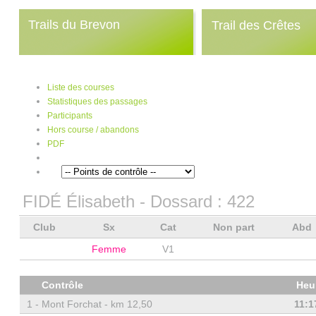
Trails du Brevon
Trail des Crêtes
Liste des courses
Statistiques des passages
Participants
Hors course / abandons
PDF
FIDÉ Élisabeth
- Dossard :
422
Club
Sx
Cat
Non part
Abd
Femme
V1
Contrôle
Heu
1 -
Mont Forchat - km 12,50
11:1