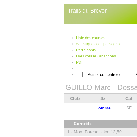
Trails du Brevon
Liste des courses
Statistiques des passages
Participants
Hors course / abandons
PDF
GUILLO Marc
- Dossa
Club
Sx
Cat
Homme
SE
Contrôle
1 -
Mont Forchat - km 12,50