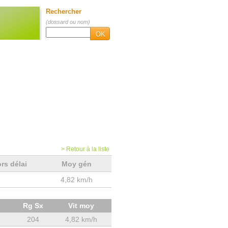
Rechercher
(dossard ou nom)
OK
> Retour à la liste
rs délai
Moy gén
4,82 km/h
Rg Sx
Vit moy
204
4,82 km/h