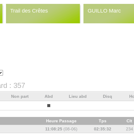
Trail des Crêtes
GUILLO Marc
rd :
357
Non part
Abd
Lieu abd
Disq
Ho
Heure Passage
Tps
Clt
11:08:25
(08-06)
02:35:32
234