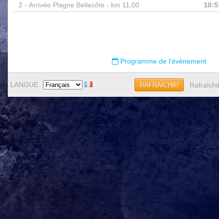
2 -
Arrivée Plagne Bellecôte - km 11,00
10:5
Programme de l'évènement
LANGUE
Rafraîchi
RAFRAÎCHIR