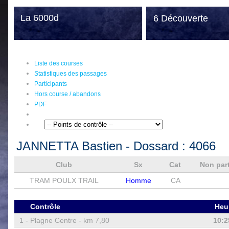
La 6000d
6 Découverte
Liste des courses
Statistiques des passages
Participants
Hors course / abandons
PDF
JANNETTA Bastien
- Dossard :
4066
Club
Sx
Cat
Non par
TRAM POULX TRAIL
Homme
CA
Contrôle
Heu
1 -
Plagne Centre - km 7,80
10:2