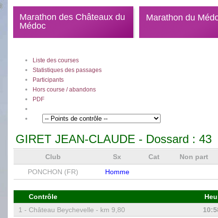
Marathon des Châteaux du
Marathon du Méd
Médoc
Liste des courses
Statistiques des passages
Participants
Hors course / abandons
PDF
GIRET JEAN-CLAUDE
- Dossard :
43
Club
Sx
Cat
Non part
PONCHON (FR)
Homme
Contrôle
Heu
1 -
Château Beychevelle - km 9,80
10:5