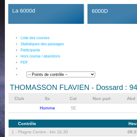
La 6000d
6000D
Liste des courses
Statistiques des passages
Participants
Hors course / abandons
PDF
THOMASSON FLAVIEN
- Dossard :
9
Club
Sx
Cat
Non part
Abd
Homme
SE
Contrôle
Heu
1 -
Plagne Centre - km 16,30
08:2