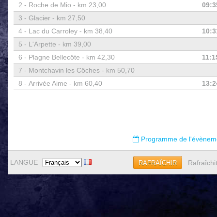
2 -
Roche de Mio - km 23,00
09:3
3 -
Glacier - km 27,50
4 -
Lac du Carroley - km 38,40
10:3
5 -
L'Arpette - km 39,00
6 -
Plagne Bellecôte - km 42,30
11:1
7 -
Montchavin les Côches - km 50,70
8 -
Arrivée Aime - km 60,40
13:2
Programme de l'évènem
LANGUE
Rafraîchi
RAFRAÎCHIR