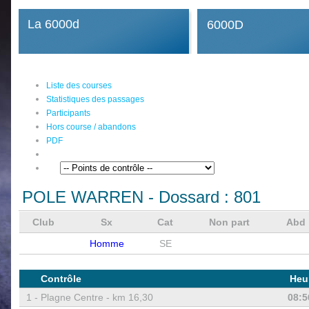
La 6000d
6000D
Liste des courses
Statistiques des passages
Participants
Hors course / abandons
PDF
POLE WARREN
- Dossard :
801
Club
Sx
Cat
Non part
Abd
Homme
SE
Contrôle
Heu
1 -
Plagne Centre - km 16,30
08:5