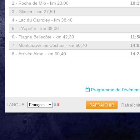
2 -
Roche de Mio - km 23,00
10:1
3 -
Glacier - km 27,50
4 -
Lac du Carroley - km 38,40
5 -
L'Arpette - km 39,00
6 -
Plagne Bellecôte - km 42,30
11:5
7 -
Montchavin les Côches - km 50,70
14:0
8 -
Arrivée Aime - km 60,40
14:2
Programme de l'évènem
LANGUE
Rafraîchi
RAFRAÎCHIR