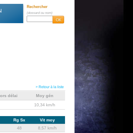
Rechercher
N
(dossard ou nom)
OK
> Retour à la liste
ors délai
Moy gén
10,34 km/h
Rg Sx
Vit moy
48
8,57 km/h