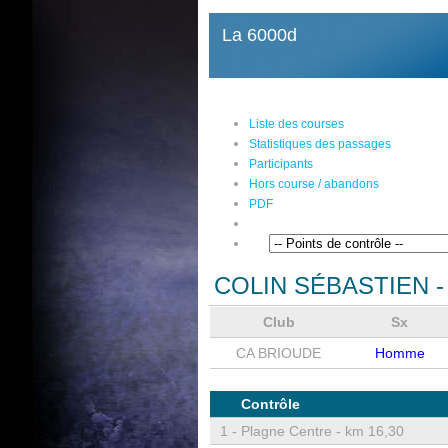
La 6000d
Liste des courses
Statistiques des passages
Participants
Hors course / abandons
PDF
COLIN SÉBASTIEN
-
Club
Sx
CA BRIOUDE
Homme
Contrôle
1 -
Plagne Centre - km 16,30