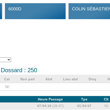
6000D
COLIN SÉBASTIE
 Dossard :
250
Cat
Non part
Abd
Lieu abd
Disq
H
SE
Heure Passage
Tps
Clt
07:54:10
(28-07)
01:54:07
50