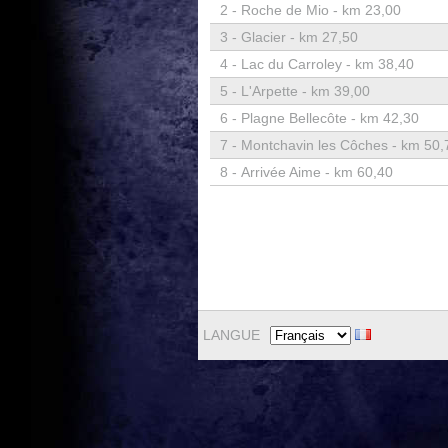
2 -
Roche de Mio - km 23,00
3 -
Glacier - km 27,50
4 -
Lac du Carroley - km 38,40
5 -
L'Arpette - km 39,00
6 -
Plagne Bellecôte - km 42,30
7 -
Montchavin les Côches - km 50,
8 -
Arrivée Aime - km 60,40
LANGUE