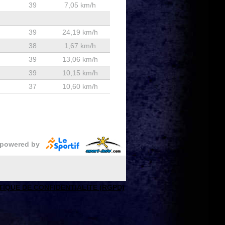
39
7,05 km/h
39
24,19 km/h
38
1,67 km/h
39
13,06 km/h
39
10,15 km/h
37
10,60 km/h
powered by
TIQUE DE CONFIDENTIALITE (RGPD)