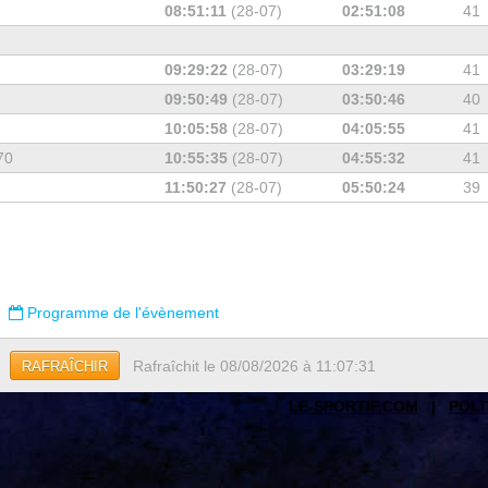
08:51:11
(28-07)
02:51:08
41
09:29:22
(28-07)
03:29:19
41
09:50:49
(28-07)
03:50:46
40
10:05:58
(28-07)
04:05:55
41
70
10:55:35
(28-07)
04:55:32
41
11:50:27
(28-07)
05:50:24
39
Programme de l'évènement
Rafraîchit le 08/08/2026 à 11:07:31
RAFRAÎCHIR
LE-SPORTIF.COM
|
POLI