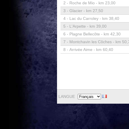
2 -
Roche de Mio - km 23,00
3 -
Glacier - km 27,50
4 -
Lac du Carroley - km 38,40
5 -
L'Arpette - km 39,00
6 -
Plagne Bellecôte - km 42,30
7 -
Montchavin les Côches - km 50,
8 -
Arrivée Aime - km 60,40
LANGUE