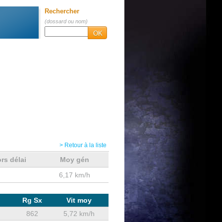
Rechercher
N
(dossard ou nom)
OK
> Retour à la liste
rs délai
Moy gén
6,17 km/h
Rg Sx
Vit moy
862
5,72 km/h