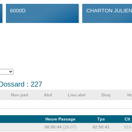
6000D
CHARTON JULIE
Dossard :
227
Non part
Abd
Lieu abd
Disq
Ho
Heure Passage
Tps
Clt
08:50:44
(28-07)
02:50:41
910