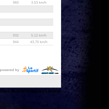
1
960
3,53 km/h
932
5,12 km/h
7
944
43,70 km/h
powered by
TIQUE DE CONFIDENTIALITE (RGPD)