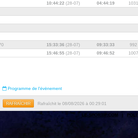
10:44:22
(28-07)
04:44:19
103
70
15:33:36
(28-07)
09:33:33
992
15:46:55
(28-07)
09:46:52
100
Programme de l'évènement
Rafraîchit le 08/08/2026 à 00:29:01
RAFRAÎCHIR
LE-SPORTIF.COM
|
POLI