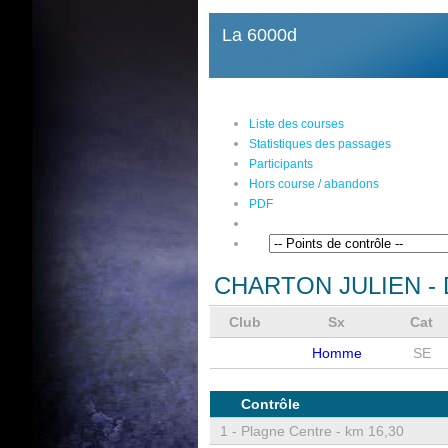
La 6000d
Liste des courses
Statistiques des passages
Participants
Hors course / abandons
PDF
CHARTON JULIEN
- 
Club
Sx
Cat
Homme
SE
Contrôle
1 -
Plagne Centre - km 16,30