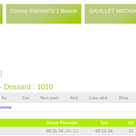
Course ENFANTS 1 Boucle
GAVILLET MATHI
- Dossard :
1010
Sx
Cat
Non part
Abd
Lieu abd
Disq
omme
Heure Passage
Tps
Clt
00:11:34
(30-11)
00:11:34
81