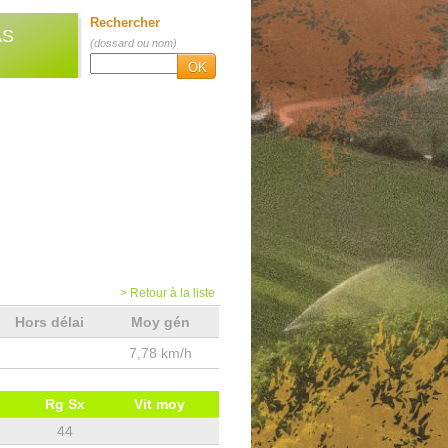
Rechercher
AS
(dossard ou nom)
OK
> Retour à la liste
Hors délai
Moy gén
7,78 km/h
Rg Sx
Vit moy
44