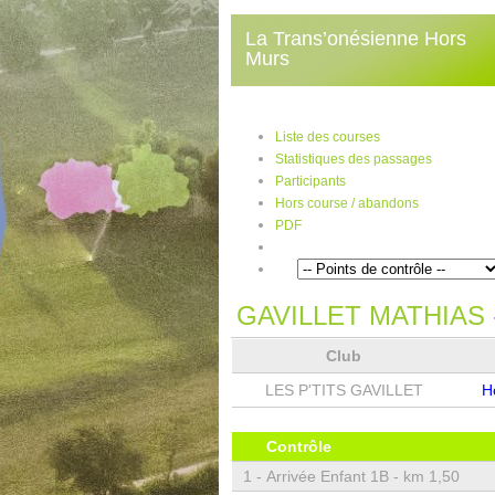
La Trans’onésienne Hors
Murs
Liste des courses
Statistiques des passages
Participants
Hors course / abandons
PDF
GAVILLET MATHIAS
Club
LES P'TITS GAVILLET
H
Contrôle
1 -
Arrivée Enfant 1B - km 1,50