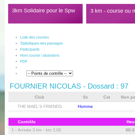
3km Solidaire pour le Spw
3 km - course ou 
Liste des courses
Statistiques des passages
Participants
Hors course / abandons
PDF
FOURNIER NICOLAS
- Dossard :
97
Club
Sx
Cat
Non p
THE MAEL'S FRIENDS
Homme
Contrôle
Heu
1 -
Arrivée 3 km - km 3,00
00:3