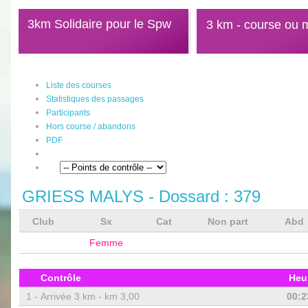
3km Solidaire pour le Spw
3 km - course ou 
Liste des courses
Statistiques des passages
Participants
Hors course / abandons
PDF
GRIESS MALYS
- Dossard :
379
Club
Sx
Cat
Non part
Abd
Femme
Contrôle
Heu
1 -
Arrivée 3 km - km 3,00
00:2