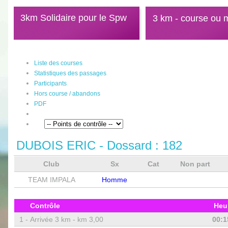
3km Solidaire pour le Spw
3 km - course ou 
Liste des courses
Statistiques des passages
Participants
Hors course / abandons
PDF
DUBOIS ERIC
- Dossard :
182
Club
Sx
Cat
Non part
TEAM IMPALA
Homme
Contrôle
Heu
1 -
Arrivée 3 km - km 3,00
00:1