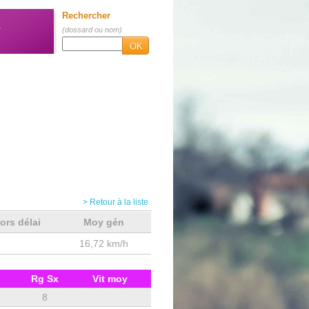
Rechercher
L
(dossard ou nom)
OK
> Retour à la liste
ors délai
Moy gén
16,72 km/h
Rg Sx
Vit moy
8