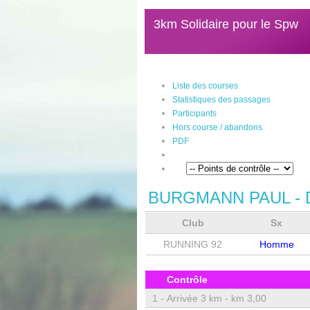
3km Solidaire pour le Spw
Liste des courses
Statistiques des passages
Participants
Hors course / abandons
PDF
BURGMANN PAUL
- 
Club
Sx
RUNNING 92
Homme
Contrôle
1 -
Arrivée 3 km - km 3,00