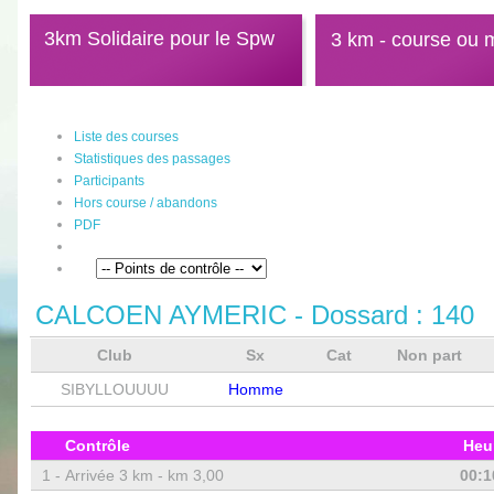
3km Solidaire pour le Spw
3 km - course ou 
Liste des courses
Statistiques des passages
Participants
Hors course / abandons
PDF
CALCOEN AYMERIC
- Dossard :
140
Club
Sx
Cat
Non part
SIBYLLOUUUU
Homme
Contrôle
Heu
1 -
Arrivée 3 km - km 3,00
00:1