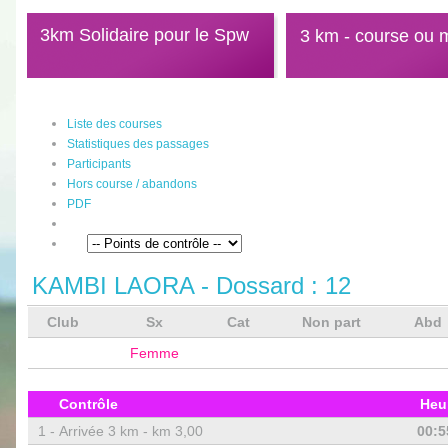
3km Solidaire pour le Spw
3 km - course ou 
Liste des courses
Statistiques des passages
Participants
Hors course / abandons
PDF
KAMBI LAORA
- Dossard :
12
Club
Sx
Cat
Non part
Abd
Femme
Contrôle
Heu
1 -
Arrivée 3 km - km 3,00
00:5