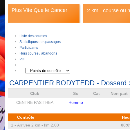
Plus Vite Que le Cancer
2 km - course ou 
Liste des courses
Statistiques des passages
Participants
Hors course / abandons
PDF
CARPENTIER BODYTEDD
- Dossard 
Club
Sx
Cat
Non part
CENTRE PASITHEA
Homme
Contrôle
Heu
1 -
Arrivée 2 km - km 2,00
00:0