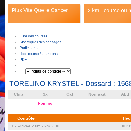
Plus Vite Que le Cancer
2 km - course ou 
Liste des courses
Statistiques des passages
Participants
Hors course / abandons
PDF
TORELINO KRYSTEL
- Dossard :
156
Club
Sx
Cat
Non part
Abd
Femme
Contrôle
Heu
1 -
Arrivée 2 km - km 2,00
00:1