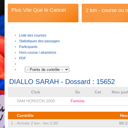
Plus Vite Que le Cancer
2 km - course ou 
Liste des courses
Statistiques des passages
Participants
Hors course / abandons
PDF
DIALLO SARAH
- Dossard :
15652
Club
Sx
Cat
Non par
SAM HORIZON 2000
Femme
Contrôle
Heu
1 -
Arrivée 2 km - km 2,00
00:1