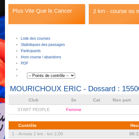
Plus Vite Que le Cancer
2 km - course ou 
Liste des courses
Statistiques des passages
Participants
Hors course / abandons
PDF
MOURICHOUX ERIC
- Dossard :
1550
Club
Sx
Cat
Non part
START PEOPLE
Femme
Contrôle
Heu
1 -
Arrivée 2 km - km 2,00
00:1