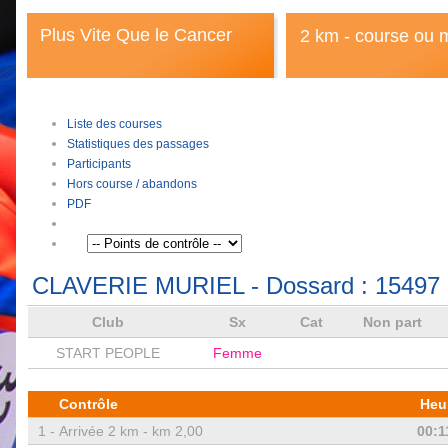
Plus Vite Que le Cancer
2 km - course ou 
Liste des courses
Statistiques des passages
Participants
Hors course / abandons
PDF
CLAVERIE MURIEL
- Dossard :
15497
Club
Sx
Cat
Non part
START PEOPLE
Femme
Contrôle
Heu
1 -
Arrivée 2 km - km 2,00
00:1