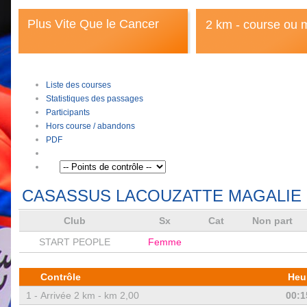
Plus Vite Que le Cancer
2 km - course ou 
Liste des courses
Statistiques des passages
Participants
Hors course / abandons
PDF
CASASSUS LACOUZATTE MAGALIE
Club
Sx
Cat
Non part
START PEOPLE
Femme
Contrôle
Heu
1 -
Arrivée 2 km - km 2,00
00:1