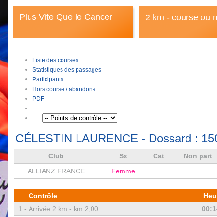
Plus Vite Que le Cancer
2 km - course ou 
Liste des courses
Statistiques des passages
Participants
Hors course / abandons
PDF
CÉLESTIN LAURENCE
- Dossard :
15
Club
Sx
Cat
Non part
ALLIANZ FRANCE
Femme
Contrôle
Heu
1 -
Arrivée 2 km - km 2,00
00:1